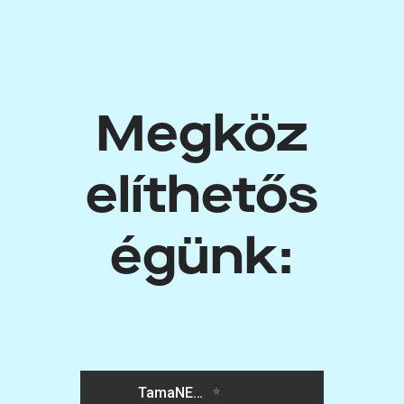
Megköz
elíthetős
égünk: