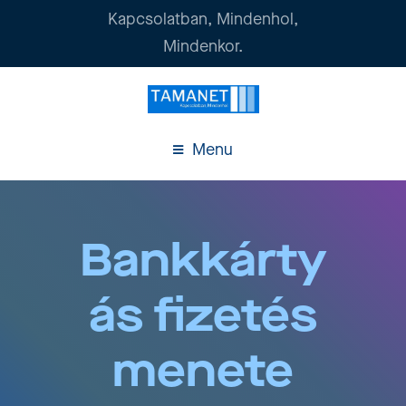
Kapcsolatban, Mindenhol,
Mindenkor.
Menu
Bankkárty
ás fizetés
menete