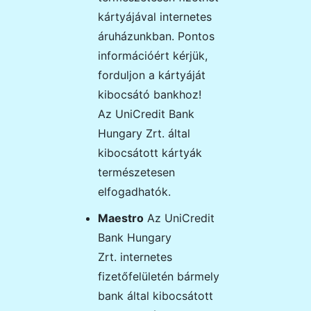
kártyájával internetes
áruházunkban. Pontos
információért kérjük,
forduljon a kártyáját
kibocsátó bankhoz!
Az
UniCredit Bank
Hungary Zrt.
által
kibocsátott kártyák
természetesen
elfogadhatók.
Maestro
Az
UniCredit
Bank Hungary
Zrt.
internetes
fizetőfelületén bármely
bank által kibocsátott