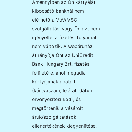
Amennyiben az Ön kártyáját
kibocsátó banknál nem
elérhető a VbV/MSC
szolgáltatás, vagy Ön azt nem
igényelte, a fizetési folyamat
nem változik. A webáruház
átirányítja Önt az
UniCredit
Bank Hungary Zrt.
fizetési
felületére, ahol megadja
kártyájának adatait
(kártyaszám, lejárati dátum,
érvényesítési kód), és
megtörténik a vásárolt
áruk/szolgáltatások
ellenértékének kiegyenlítése.