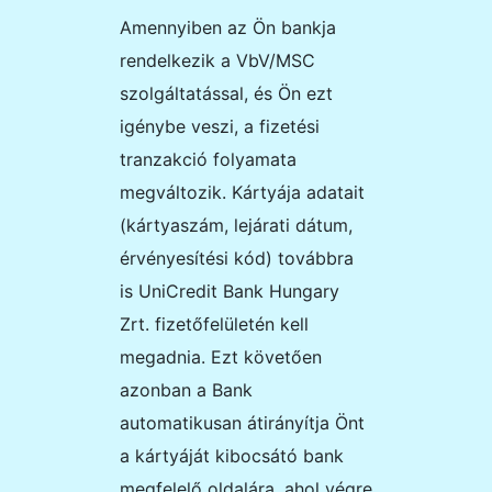
Amennyiben az Ön bankja
rendelkezik a VbV/MSC
szolgáltatással, és Ön ezt
igénybe veszi, a fizetési
tranzakció folyamata
megváltozik. Kártyája adatait
(kártyaszám, lejárati dátum,
érvényesítési kód) továbbra
is
UniCredit Bank Hungary
Zrt.
fizetőfelületén kell
megadnia. Ezt követően
azonban a Bank
automatikusan átirányítja Önt
a kártyáját kibocsátó bank
megfelelő oldalára, ahol végre