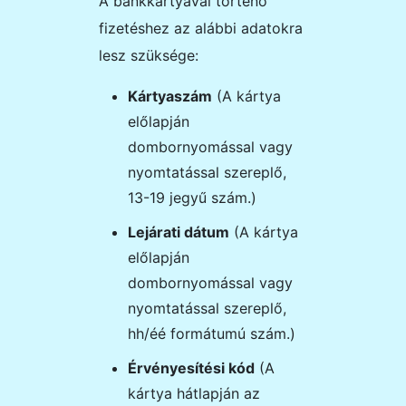
A bankkártyával történő
fizetéshez az alábbi adatokra
lesz szüksége:
Kártyaszám
(A kártya
előlapján
dombornyomással vagy
nyomtatással szereplő,
13-19 jegyű szám.)
Lejárati dátum
(A kártya
előlapján
dombornyomással vagy
nyomtatással szereplő,
hh/éé formátumú szám.)
Érvényesítési kód
(A
kártya hátlapján az