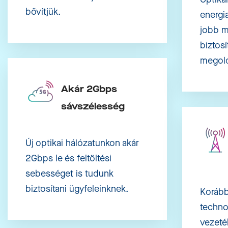
bővítjük.
energi
jobb m
biztosí
megol
Akár 2Gbps
sávszélesség
Új optikai hálózatunkon akár
2Gbps le és feltöltési
sebességet is tudunk
biztosítani ügyfeleinknek.
Korább
techno
vezeté