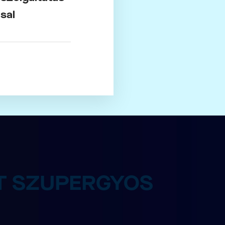
sal
ST SZUPERGYOS