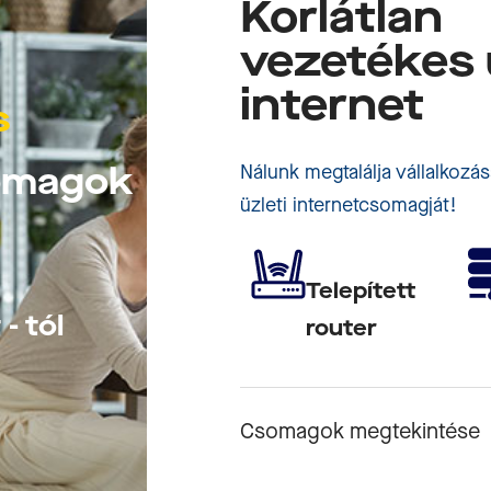
Korlátlan
vezetékes 
internet
s
somagok
Nálunk megtalálja vállalkozá
üzleti internetcsomagját!
Telepített
- tól
router
Csomagok megtekintése