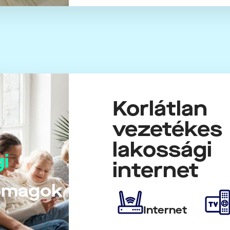
Korlátlan
vezetékes
lakossági
i
internet
somagok
Internet