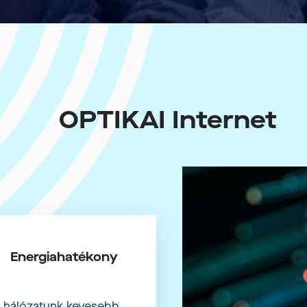
C
I
Ó
S
OPTIKAI
Internet
Energiahatékony
i hálózatunk kevesebb