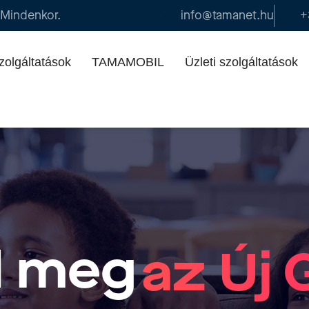
 Mindenkor.
info@tamanet.hu
+
zolgáltatások
TAMAMOBIL
Üzleti szolgáltatások
d meg
az Új 