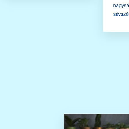
nagys
sávszé