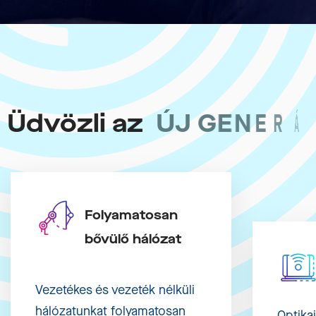
Üdvözli
az
Ú
J
G
E
N
E
R
Á
Folyamatosan
bővülő hálózat
Vezetékes és vezeték nélküli
hálózatunkat folyamatosan
Optika