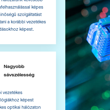
afelhasználással képes
inőségű szolgáltatást
tani a korábbi vezetékes
dásokhoz képest.
Nagyobb
sávszélesség
i vezetékes
lógiákhoz képest
kes optikai hálózaton