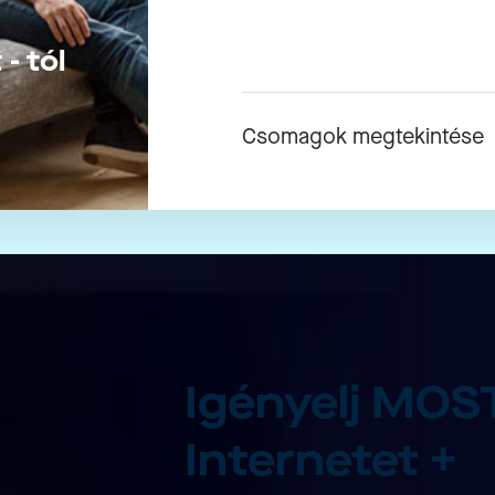
- tól
Csomagok megtekintése
Igényelj MO
Internetet +