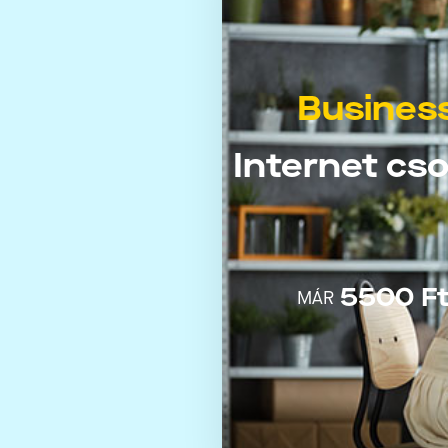
Busines
Internet c
5500 Ft 
MÁR