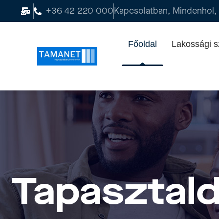
+36 42 220 000
Kapcsolatban, Mindenhol,
Főoldal
Lakossági s
Tapasztal